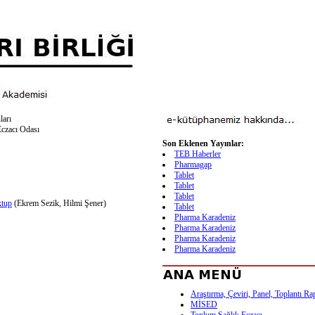
ları
czacı Odası
Son Eklenen Yayınlar:
TEB Haberler
Pharmagap
Tablet
Tablet
Tablet
ktup
(Ekrem Sezik, Hilmi Şener)
Tablet
Pharma Karadeniz
Pharma Karadeniz
Pharma Karadeniz
Pharma Karadeniz
Araştırma, Çeviri, Panel, Toplantı Ra
MİSED