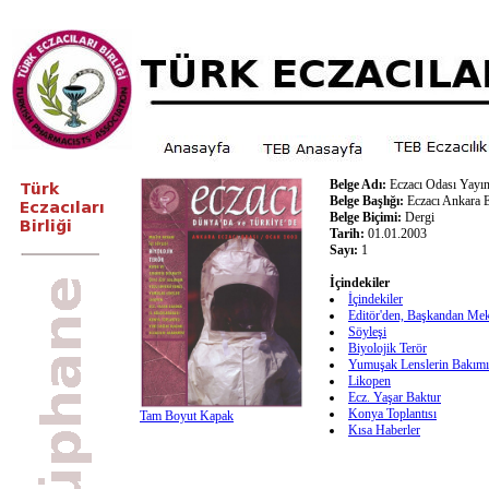
Belge Adı:
Eczacı Odası Yayın
Belge Başlığı:
Eczacı Ankara E
Belge Biçimi:
Dergi
Tarih:
01.01.2003
Sayı:
1
İçindekiler
İçindekiler
Editör'den, Başkandan Me
Söyleşi
Biyolojik Terör
Yumuşak Lenslerin Bakımı
Likopen
Ecz. Yaşar Baktur
Konya Toplantısı
Tam Boyut Kapak
Kısa Haberler