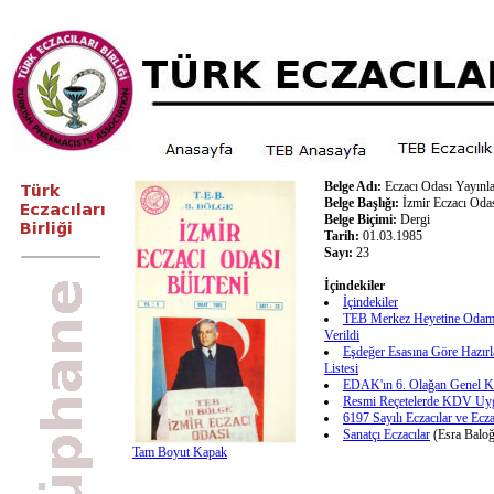
Belge Adı:
Eczacı Odası Yayınla
Belge Başlığı:
İzmir Eczacı Odas
Belge Biçimi:
Dergi
Tarih:
01.03.1985
Sayı:
23
İçindekiler
İçindekiler
TEB Merkez Heyetine Odamız
Verildi
Eşdeğer Esasına Göre Hazırl
Listesi
EDAK'ın 6. Olağan Genel Ku
Resmi Reçetelerde KDV Uy
6197 Sayılı Eczacılar ve Ecz
Sanatçı Eczacılar
(Esra Baloğ
Tam Boyut Kapak