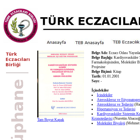
Belge Adı:
Eczacı Odası Yayınla
Belge Başlığı:
Kardiyovasküler S
Farmakolojisinden, Moleküler B
Projesine
Belge Biçimi:
Kitap
Tarih:
01.01.2001
Sayı:
-
İçindekiler
İçindekiler
Ateroskleroz ve Etiyopatoge
Ateroskleroz ve Tedavisi
(Hal
Hipertansiyon ve Tedavisi
Kardiyovasküler Sistemin Kr
Kronotedavisi
(Nurettin Abacıoğ
Tam Boyut Kapak
Moleküler Biyoloji
(Mehmet 