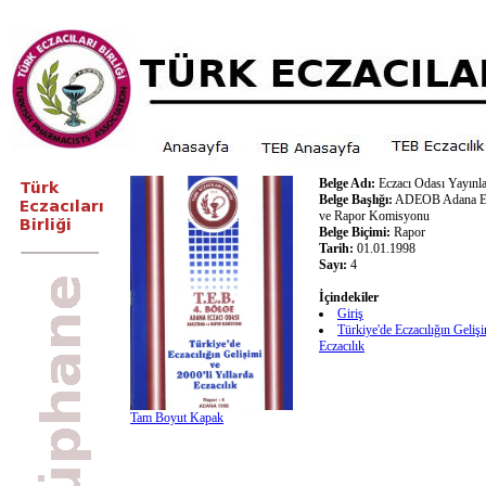
Belge Adı:
Eczacı Odası Yayınla
Belge Başlığı:
ADEOB Adana Ecz
ve Rapor Komisyonu
Belge Biçimi:
Rapor
Tarih:
01.01.1998
Sayı:
4
İçindekiler
Giriş
Türkiye'de Eczacılığın Gelişi
Eczacılık
Tam Boyut Kapak