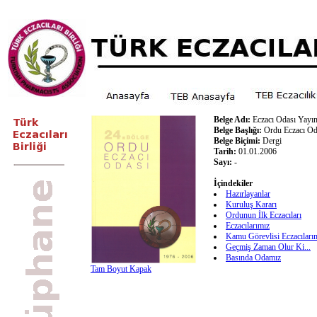
Belge Adı:
Eczacı Odası Yayın
Belge Başlığı:
Ordu Eczacı Od
Belge Biçimi:
Dergi
Tarih:
01.01.2006
Sayı:
-
İçindekiler
Hazırlayanlar
Kuruluş Kararı
Ordunun İlk Eczacıları
Eczacılarımız
Kamu Görevlisi Eczacıları
Geçmiş Zaman Olur Ki...
Basında Odamız
Tam Boyut Kapak