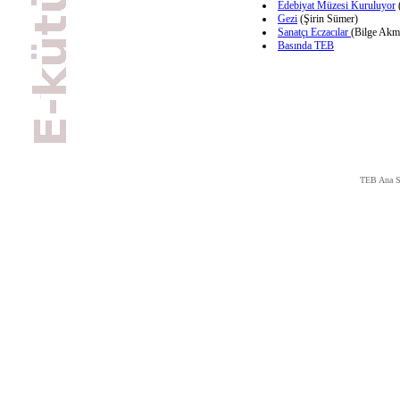
Edebiyat Müzesi Kuruluyor
Gezi
(Şirin Sümer)
Sanatçı Eczacılar
(Bilge Akm
Basında TEB
TEB Ana S