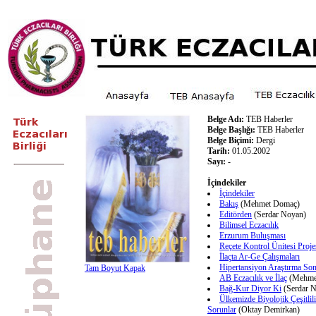
Belge Adı:
TEB Haberler
Belge Başlığı:
TEB Haberler
Belge Biçimi:
Dergi
Tarih:
01.05.2002
Sayı:
-
İçindekiler
İçindekiler
Bakış
(Mehmet Domaç)
Editörden
(Serdar Noyan)
Bilimsel Eczacılık
Erzurum Buluşması
Reçete Kontrol Ünitesi Proje
İlaçta Ar-Ge Çalışmaları
Hipertansiyon Araştırma Son
Tam Boyut Kapak
AB Eczacılık ve İlaç
(Mehme
Bağ-Kur Diyor Ki
(Serdar 
Ülkemizde Biyolojik Çeşitlili
Sorunlar
(Oktay Demirkan)