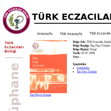
Belge Adı:
TEB Eczacılık Akade
Belge Başlığı:
İlaç Dışı Ürünler
Belge Biçimi:
Dergi
Tarih:
01.07.2008
Sayı:
-
İçindekiler
İçindekiler
İlaç Dışı Ürünler
Tam Boyut Kapak