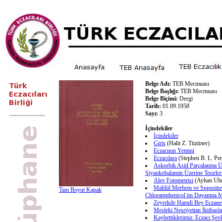
Belge Adı:
TEB Mecmuası
Belge Başlığı:
TEB Mecmuası
Belge Biçimi:
Dergi
Tarih:
01.09.1958
Sayı:
3
İçindekiler
İçindekiler
Giriş
(Halit Z. Tüzüner)
Eczacının Yemini
Eczacılara
(Stephen B. L. Pe
Askorbik Asid Parçalanma Ü
Siyankobalamin Üzerine Tesirler
Alev Fotometrisi
(Ayhan Ulu
Mahlül Merhem ve Suposituv
Tam Boyut Kapak
Chloramphenicol ün Dayanma M
Zeyrekde Hamdi Bey Eczane
Mesleki Neşriyettan İktibasla
Kaybettiklerimiz: Eczacı Şev