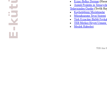
Eczacı Belkıs Derman
(Hasa
Amipli Proktitis in Tetracycli
Tedavisinden Özetler
(Tevfik Ba
Kaybettiğimiz Meslektaşlar
Müstahzaratın Tevzi Sistemi
Türk Eczacıları Birliği Fevk
TEB Merkez Heyeti Umumi K
Meslek Haberleri
TEB Ana S