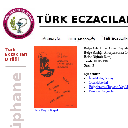
Belge Adı:
Eczacı Odası Yayınla
Belge Başlığı:
Antalya Eczacı Od
Belge Biçimi:
Dergi
Tarih:
01.05.1986
Sayı:
3
İçindekiler
İçindekiler, Sunuş
Oda Haberleri
Bölgelerarası Toplantı Yapıld
Basından Seçmeler
Tam Boyut Kapak