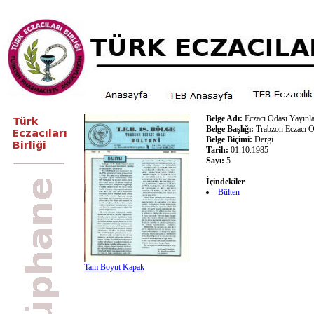
Belge Adı:
Eczacı Odası Yayınla
Belge Başlığı:
Trabzon Eczacı O
Belge Biçimi:
Dergi
Tarih:
01.10.1985
Sayı:
5
İçindekiler
Bülten
Tam Boyut Kapak