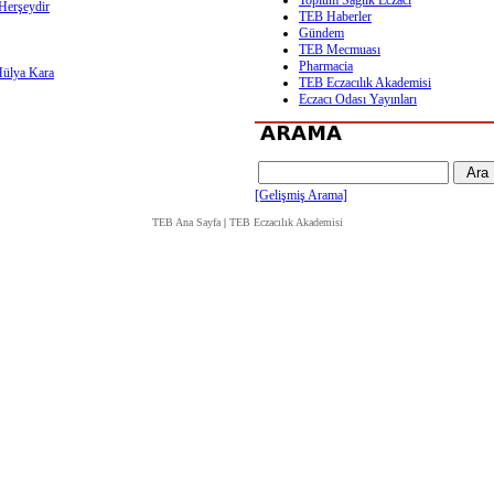
Toplum Sağlık Eczacı
Herşeydir
TEB Haberler
Gündem
TEB Mecmuası
Pharmacia
Hülya Kara
TEB Eczacılık Akademisi
Eczacı Odası Yayınları
[Gelişmiş Arama]
TEB Ana Sayfa
|
TEB Eczacılık Akademisi