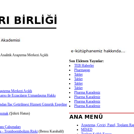
nalitik Araştırma Merkezi Açıldı
Son Eklenen Yayınlar:
TEB Haberler
Pharmagap
Tablet
Tablet
Tablet
Tablet
aştırma Merkezi Açıldı
Pharma Karadeniz
arısı ile Eczacıların Uzmanlaşma Hakkı
Pharma Karadeniz
Pharma Karadeniz
şından İlaç Getirilmesi Hizmeti Gümrük Engeline
Pharma Karadeniz
nuşmak
(Şükrü Hatun)
Araştırma, Çeviri, Panel, Toplantı Ra
nı Çalışmaları
MİSED
mı - Tromboembolizm Riski
(Bensu Karahalil)