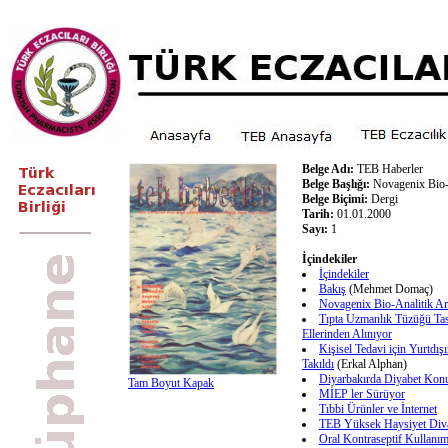
Belge Adı:
TEB Haberler
Belge Başlığı:
Novagenix Bio-A
Belge Biçimi:
Dergi
Tarih:
01.01.2000
Sayı:
1
İçindekiler
İçindekiler
Bakış
(Mehmet Domaç)
Novagenix Bio-Analitik Ar
Tıpta Uzmanlık Tüzüğü Tas
Ellerinden Alınıyor
Kişisel Tedavi için Yurtdı
Takıldı
(Erkal Alphan)
Diyarbakırda Diyabet Ko
Tam Boyut Kapak
MİEP ler Sürüyor
Tıbbi Ürünler ve İnternet
TEB Yüksek Haysiyet Diva
Oral Kontraseptif Kullanı