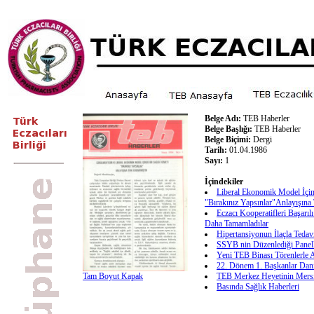
Belge Adı:
TEB Haberler
Belge Başlığı:
TEB Haberler
Belge Biçimi:
Dergi
Tarih:
01.04.1986
Sayı:
1
İçindekiler
Liberal Ekonomik Model İçin
"Bırakınız Yapsınlar"Anlayışına
Eczacı Kooperatifleri Başarılı
Daha Tamamladılar
Hipertansiyonun İlaçla Teda
SSYB nin Düzenlediği Panell
Yeni TEB Binası Törenlerle A
22. Dönem 1. Başkanlar Danı
Tam Boyut Kapak
TEB Merkez Heyetinin Mersi
Basında Sağlık Haberleri