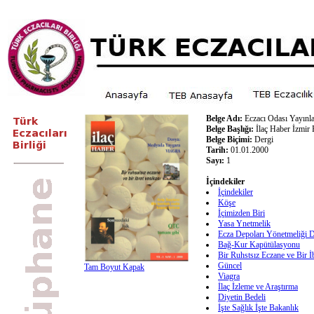
Belge Adı:
Eczacı Odası Yayınla
Belge Başlığı:
İlaç Haber İzmir 
Belge Biçimi:
Dergi
Tarih:
01.01.2000
Sayı:
1
İçindekiler
İçindekiler
Köşe
İçimizden Biri
Yasa Ynetmelik
Ecza Depoları Yönetmeliği D
Bağ-Kur Kapütülasyonu
Bir Ruhstsız Eczane ve Bir İ
Güncel
Tam Boyut Kapak
Viagra
İlaç İzleme ve Araştırma
Diyetin Bedeli
İşte Sağlık İşte Bakanlık