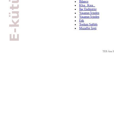
Bilanço
KIsa...Kısa...
İlaç Endüstrisi
Yaşamın İçinden
Yaşamın İçinden
Etik
Toplum Sağlığı
Muzaffer İzgü
TEB Ana S