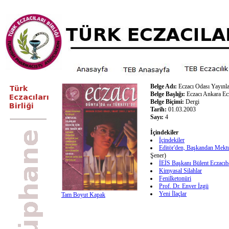
Belge Adı:
Eczacı Odası Yayınla
Belge Başlığı:
Eczacı Ankara Ec
Belge Biçimi:
Dergi
Tarih:
01.03.2003
Sayı:
4
İçindekiler
İçindekiler
Editör'den, Başkandan Mekt
Şener)
İEİS Başkanı Bülent Eczacıb
Kimyasal Silahlar
Fenilketonüri
Prof. Dr. Enver İzgü
Yeni İlaçlar
Tam Boyut Kapak