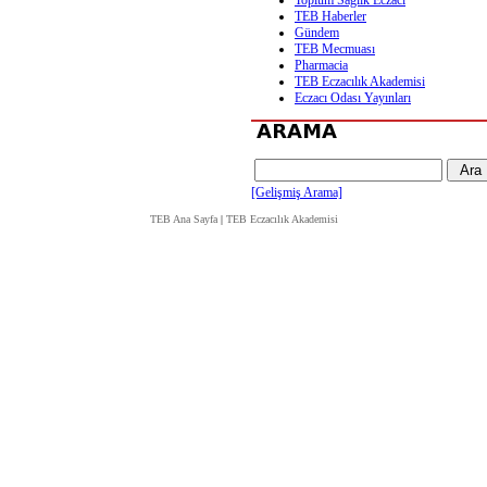
Toplum Sağlık Eczacı
TEB Haberler
Gündem
TEB Mecmuası
Pharmacia
TEB Eczacılık Akademisi
Eczacı Odası Yayınları
[Gelişmiş Arama]
TEB Ana Sayfa
|
TEB Eczacılık Akademisi