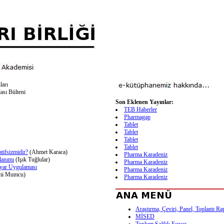
ları
ası Bülteni
Son Eklenen Yayınlar:
TEB Haberler
Pharmagap
Tablet
Tablet
Tablet
Tablet
atifsizmidir?
(Ahmet Karaca)
Pharma Karadeniz
lanımı
(Işık Tuğlular)
Pharma Karadeniz
ayar Uygulaması
Pharma Karadeniz
mi Mumcu)
Pharma Karadeniz
Araştırma, Çeviri, Panel, Toplantı Ra
MİSED