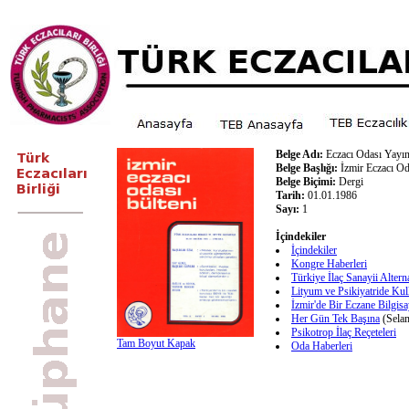
Belge Adı:
Eczacı Odası Yayın
Belge Başlığı:
İzmir Eczacı Od
Belge Biçimi:
Dergi
Tarih:
01.01.1986
Sayı:
1
İçindekiler
İçindekiler
Kongre Haberleri
Türkiye İlaç Sanayii Altern
Lityum ve Psikiyatride Kul
İzmir'de Bir Eczane Bilgis
Her Gün Tek Başına
(Sela
Psikotrop İlaç Reçeteleri
Tam Boyut Kapak
Oda Haberleri