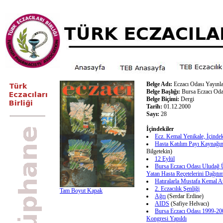
Belge Adı:
Eczacı Odası Yayınla
Belge Başlığı:
Bursa Eczacı Oda
Belge Biçimi:
Dergi
Tarih:
01.12.2000
Sayı:
28
İçindekiler
Ecz. Kemal Yenikale, İçindeki
Hasta Katılım Payı Kaynağın
Bilgetekin)
12 Eylül
Bursa Eczacı Odası Uludağ Ü
Yatan Hasta Reçetelerini Dağıtım
Hatıralarla Mustafa Kemal A
2. Eczacılık Şenliği
Tam Boyut Kapak
Ağrı
(Serdar Erdine)
AIDS
(Safiye Helvacı)
Bursa Eczacı Odası 1999-2
Kongresi Yapıldı