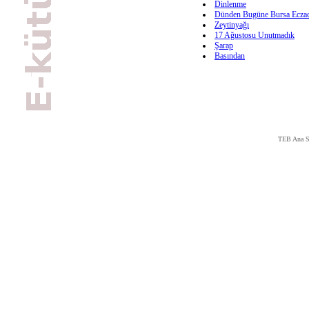
Dinlenme
Dünden Bugüne Bursa Eczacı
Zeytinyağı
17 Ağustosu Unutmadık
Şarap
Basından
TEB Ana S