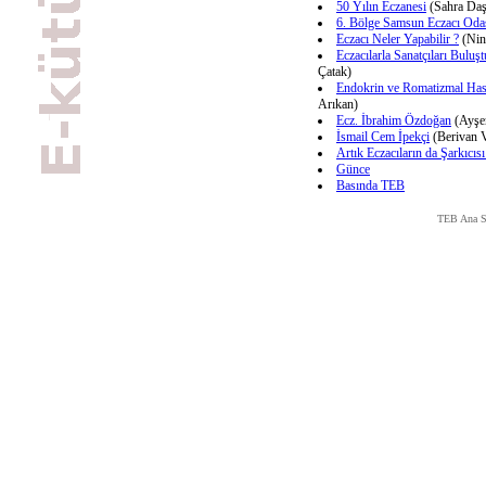
50 Yılın Eczanesi
(Sahra Daş
6. Bölge Samsun Eczacı Oda
Eczacı Neler Yapabilir ?
(Nin
Eczacılarla Sanatçıları Buluşt
Çatak)
Endokrin ve Romatizmal Hast
Arıkan)
Ecz. İbrahim Özdoğan
(Ayşe
İsmail Cem İpekçi
(Berivan 
Artık Eczacıların da Şarkıcıs
Günce
Basında TEB
TEB Ana S