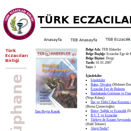
Belge Adı:
TEB Haberler
Belge Başlığı:
Eczacılar Ege de 
Belge Biçimi:
Dergi
Tarih:
01.01.2007
Sayı:
1
İçindekiler
İçindekiler
Bakış, Diyalog
(Mehmet Dom
Eczacılar Ege de Buluştu
Başbakanla Görüşme ve Fin
(Neşe Kılınç)
İlaç ve Tıbbi Cihaz Kurumu 
(Berna Çizmecioğlu)
Bütçe, Sağlık ve Eczacılık
(Ec
Tam Boyut Kapak
B.U.T. ve Eczacılar
Türkiye de Eczane Sayısında 
(Halil Tekiner)
Alerji Nedir?