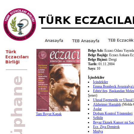
Belge Adı:
Eczacı Odası Yayınla
Belge Başlığı:
Eczacı Ankara Ec
Belge Biçimi:
Dergi
Tarih:
01.11.2004
Sayı:
10
İçindekiler
İçindekiler
Emma Bombeck Avustralya'
Editör'den, Başkandan Mekt
Şener)
Ulusal Egemenlik ve Ulusal 
Alzheimer Hastalığı
(Melda 
Aşılar
Doğum Kontrol Yöntemleri
Tam Boyut Kapak
Sellülit
Beyaz Ekmek Kanser mi Saç
Ecz. Ziya Demirok
Medya