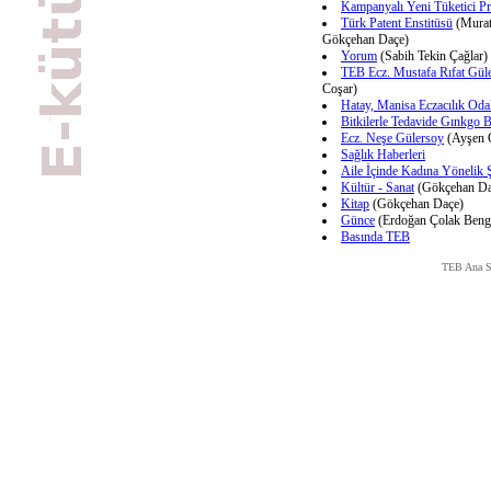
Kampanyalı Yeni Tüketici Pro
Türk Patent Enstitüsü
(Murat
Gökçehan Daçe)
Yorum
(Sabih Tekin Çağlar)
TEB Ecz. Mustafa Rıfat Gül
Coşar)
Hatay, Manisa Eczacılık Oda
Bitkilerle Tedavide Gınkgo B
Ecz. Neşe Gülersoy
(Ayşen 
Sağlık Haberleri
Aile İçinde Kadına Yönelik 
Kültür - Sanat
(Gökçehan Da
Kitap
(Gökçehan Daçe)
Günce
(Erdoğan Çolak Bengi
Basında TEB
TEB Ana S