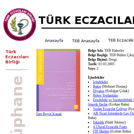
Belge Adı:
TEB Haberler
Belge Başlığı:
TEB Bülten Çıkı
Belge Biçimi:
Dergi
Tarih:
01.03.2005
Sayı:
2
İçindekiler
İçindekiler
Bakış
(Mehmet Domaç)
Diyalog
(Erdoğan Çolak)
Bölge Toplantıları
Erişilebilir ve Sürdürülebilir
Jenerik İlaçlar
(Ecehan Balta)
Sırdaş Eczacılar Geliyor
(Ece
AB Ticari İşlemlerde Geç Öd
Tam Boyut Kapak
Balta)
Etkinlik
(Halil Tekiner)
4.Ulusal Eczacılık Fuarı
FİP İlkeleri
(Ecehan Balta)