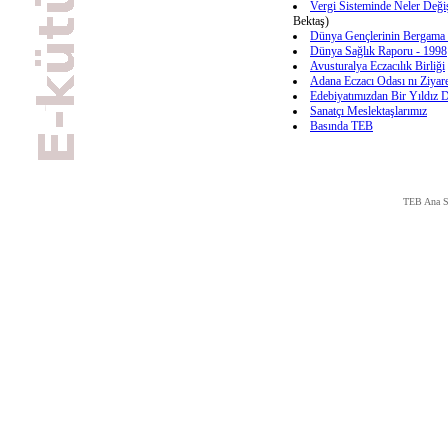
Vergi Sisteminde Neler Değiş
Bektaş)
Dünya Gençlerinin Bergama
Dünya Sağlık Raporu - 1998
Avusturalya Eczacılık Birliği
Adana Eczacı Odası nı Ziyar
Edebiyatımızdan Bir Yıldız 
Sanatçı Meslektaşlarımız
Basında TEB
TEB Ana S