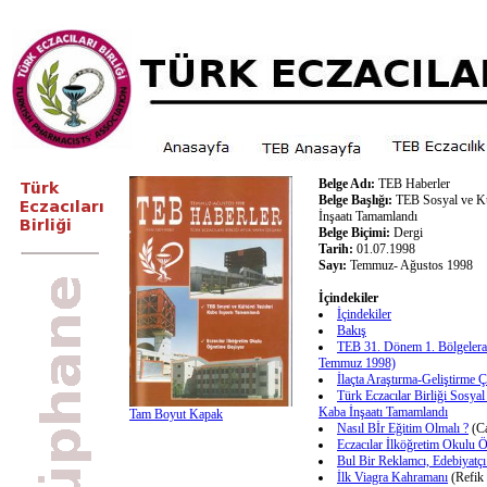
Belge Adı:
TEB Haberler
Belge Başlığı:
TEB Sosyal ve Kül
İnşaatı Tamamlandı
Belge Biçimi:
Dergi
Tarih:
01.07.1998
Sayı:
Temmuz- Ağustos 1998
İçindekiler
İçindekiler
Bakış
TEB 31. Dönem 1. Bölgelerar
Temmuz 1998)
İlaçta Araştırma-Geliştirme Ç
Türk Eczacılar Birliği Sosyal 
Kaba İnşaatı Tamamlandı
Tam Boyut Kapak
Nasıl Bİr Eğitim Olmalı ?
(Ca
Eczacılar İlköğretim Okulu 
Bul Bir Reklamcı, Edebiyatçı
İlk Viagra Kahramanı
(Refik