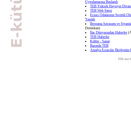
Uygulamasına Başlandı
TEB Yüksek Haysiyet Divanı
TEB Web Sitesi
Eczacı Odalarının Seçimli Ol
Yapıldı
Bergama Savaşımı ve Siyanürl
Demirkan)
İlaç Dünyasından Haberler
(A
TEB Haberler
Kültür - Sanat
Basında TEB
Antalya Eczacılar İlköğretim
TEB Ana S