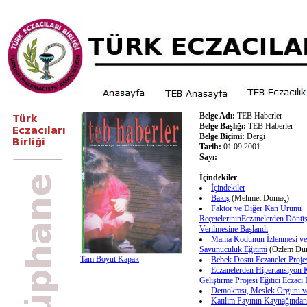
Belge Adı:
TEB Haberler
Belge Başlığı:
TEB Haberler
Belge Biçimi:
Dergi
Tarih:
01.09.2001
Sayı:
-
İçindekiler
İçindekiler
Bakış
(Mehmet Domaç)
Faktör ve Diğer Kan Ürünü
ReçetelerininEczanelerden Dönü
Verilmesine Başlandı
Mama Kodunun İzlenmesi ve
Savunuculuk Eğitimi
(Özlem Du
Tam Boyut Kapak
Bebek Dostu Eczaneler Proje
Eczanelerden Hipertansiyon 
Geliştirme Projesi Eğitici Eczacı 
Demokrasi, Meslek Örgütü ve
Katılım Payının Kaynağından